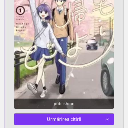
publishing
Urmărirea citirii