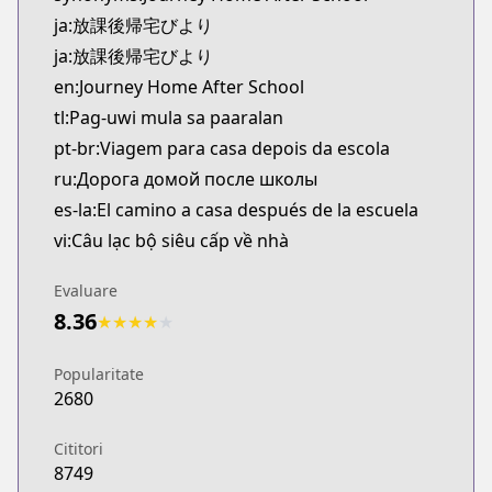
Kitsu
ja:放課後帰宅びより
https://kitsu.app/manga/70966
ja:放課後帰宅びより
CDJapan
en:Journey Home After School
CDJapan
tl:Pag-uwi mula sa paaralan
https://www.anime-planet.com/manga/https://ww
MangaUpdates
pt-br:Viagem para casa depois da escola
MangaUpdates
ru:Дорога домой после школы
https://www.mangaupdates.com/series.html?id=
es-la:El camino a casa después de la escuela
Book☆Walker
vi:Câu lạc bộ siêu cấp về nhà
Book☆Walker
https://bookwalker.jp/series/455662
Evaluare
8.36
★
★
★
★
★
Popularitate
2680
Cititori
8749