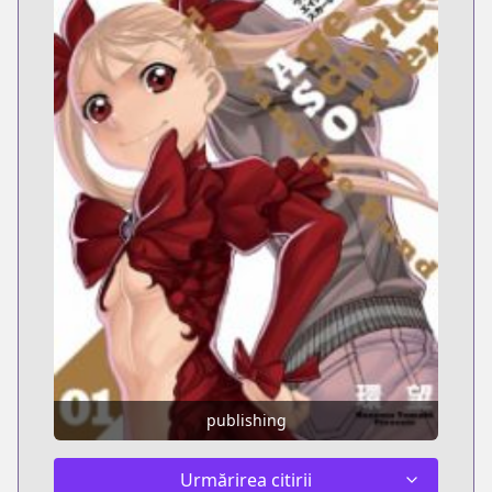
publishing
Urmărirea citirii