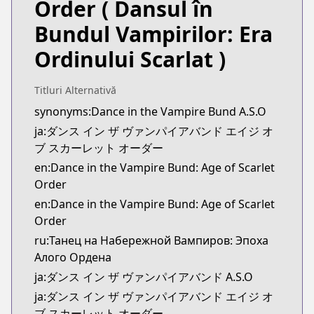
Order
( Dansul în
CDJapan
CDJapan
Bundul Vampirilor: Era
https://www.anime-planet.com/manga/https://ww
Ordinului Scarlat )
MangaUpdates
MangaUpdates
https://www.mangaupdates.com/series.html?id=1
Titluri Alternativă
Book☆Walker
synonyms:Dance in the Vampire Bund A.S.O
Book☆Walker
ja:ダンス イン ザ ヴァンパイアバンド エイジ オ
https://bookwalker.jp/series/224125/list
ブ スカーレット オーダー
Official English
en:Dance in the Vampire Bund: Age of Scarlet
Official English
Order
https://sevenseasentertainment.com/series/dance
en:Dance in the Vampire Bund: Age of Scarlet
Order
ru:Танец на Набережной Вампиров: Эпоха
Алого Ордена
ja:ダンス イン ザ ヴァンパイアバンド A.S.O
ja:ダンス イン ザ ヴァンパイアバンド エイジ オ
ブ スカーレット オーダー