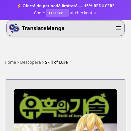
⚡ Ofertă de perioadă limitată — 15% REDUCERE
Code:
at checkout
T1P15VV
TranslateManga
Home
Descoperă
Skill of Lure