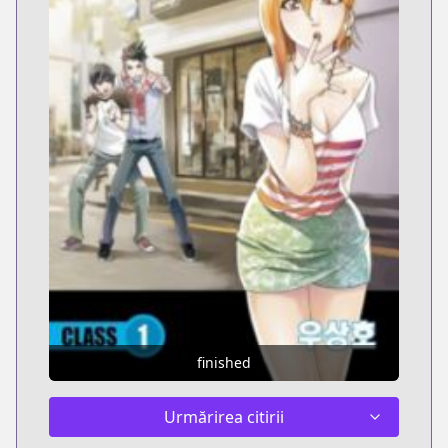
finished
Urmărirea citirii