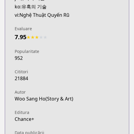
ko:유혹의 기술
vi:Nghệ Thuật Quyến Rũ
Evaluare
7.95
★
★
★
★
★
Popularitate
952
Cititori
21884
Autor
Woo Sang Ho(Story & Art)
Editura
Chance+
Data publicării