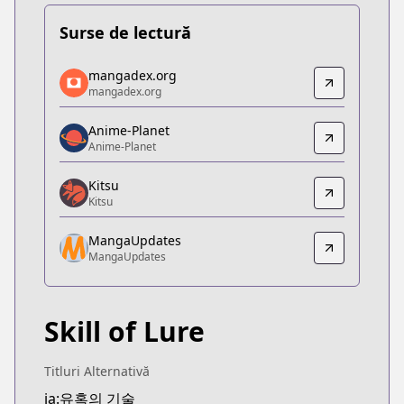
Surse de lectură
mangadex.org
mangadex.org
mangadex.org
mangadex.org
https://mangadex.org/title/fcd90c82-eff5-4491-8
Anime-Planet
Anime-Planet
Anime-Planet
Anime-Planet
https://www.anime-planet.com/manga/skill-of-lur
Kitsu
Kitsu
Kitsu
Kitsu
MangaUpdates
https://kitsu.app/manga/35850
MangaUpdates
MangaUpdates
MangaUpdates
https://www.mangaupdates.com/series.html?id=1
Skill of Lure
Titluri Alternativă
ja:유혹의 기술