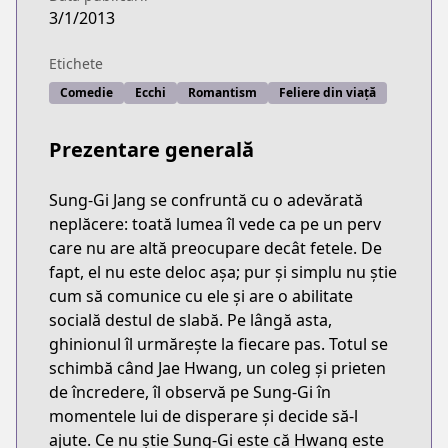
3/1/2013
Etichete
Comedie
Ecchi
Romantism
Feliere din viață
Prezentare generală
Sung-Gi Jang se confruntă cu o adevărată
neplăcere: toată lumea îl vede ca pe un perv
care nu are altă preocupare decât fetele. De
fapt, el nu este deloc așa; pur și simplu nu știe
cum să comunice cu ele și are o abilitate
socială destul de slabă. Pe lângă asta,
ghinionul îl urmărește la fiecare pas. Totul se
schimbă când Jae Hwang, un coleg și prieten
de încredere, îl observă pe Sung-Gi în
momentele lui de disperare și decide să-l
ajute. Ce nu știe Sung-Gi este că Hwang este