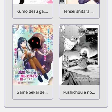
Kumo desu ga,
Tensei shitara
Nani ka?
Ken deshita
Game Sekai de
Fushichou e no
Mamono ni
Tensei: Dragon
Tensei
Taoseru tte
shiteshimatta
Futsuu no Tori ja