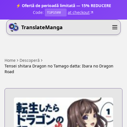
⚡ Ofertă de perioadă limitată — 15% REDUCERE
Code:
at checkout
T1P15VV
TranslateManga
Home
Descoperă
Tensei shitara Dragon no Tamago datta: Ibara no Dragon
Road