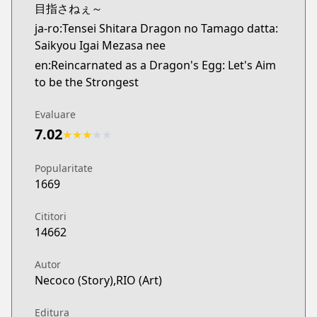
目指さねぇ～
ja-ro:Tensei Shitara Dragon no Tamago datta:
Saikyou Igai Mezasa nee
en:Reincarnated as a Dragon's Egg: Let's Aim
to be the Strongest
Evaluare
7.02
★
★
★
★
★
Popularitate
1669
Cititori
14662
Autor
Necoco (Story),RIO (Art)
Editura