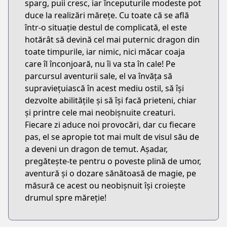
sparg, puii cresc, iar începuturile modeste pot
duce la realizări mărețe. Cu toate că se află
într-o situație destul de complicată, el este
hotărât să devină cel mai puternic dragon din
toate timpurile, iar nimic, nici măcar coaja
care îl înconjoară, nu îi va sta în cale! Pe
parcursul aventurii sale, el va învăța să
supraviețuiască în acest mediu ostil, să își
dezvolte abilitățile și să își facă prieteni, chiar
și printre cele mai neobișnuite creaturi.
Fiecare zi aduce noi provocări, dar cu fiecare
pas, el se apropie tot mai mult de visul său de
a deveni un dragon de temut. Așadar,
pregătește-te pentru o poveste plină de umor,
aventură și o dozare sănătoasă de magie, pe
măsură ce acest ou neobișnuit își croiește
drumul spre măreție!