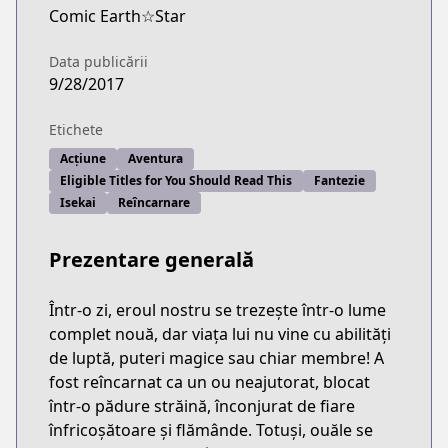
Comic Earth☆Star
Data publicării
9/28/2017
Etichete
Acțiune
Aventura
Eligible Titles for You Should Read This
Fantezie
Isekai
Reîncarnare
Prezentare generală
Într-o zi, eroul nostru se trezește într-o lume
complet nouă, dar viața lui nu vine cu abilități
de luptă, puteri magice sau chiar membre! A
fost reîncarnat ca un ou neajutorat, blocat
într-o pădure străină, înconjurat de fiare
înfricoșătoare și flămânde. Totuși, ouăle se