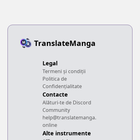
Ore, Zense de
Nai yo ne?
Oshi datta
Heroine wo
Hirotteshimau
TranslateManga
Legal
Termeni și condiții
Politica de
Confidențialitate
Contacte
Alături-te de Discord
Community
help@translatemanga.
online
Alte instrumente