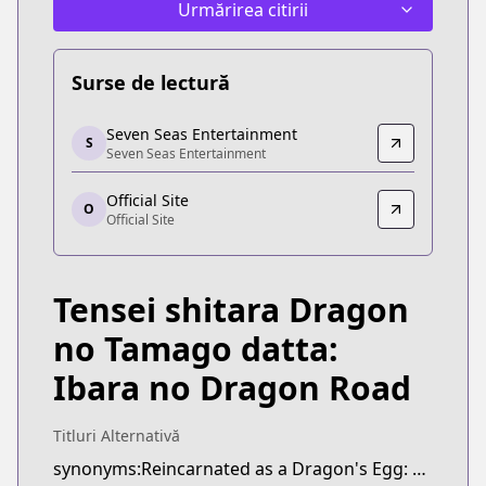
Urmărirea citirii
Surse de lectură
Seven Seas Entertainment
Seven Seas Entertainment
S
Seven Seas Entertainment
Seven Seas Entertainment
https://sevenseasentertainment.com/series/reinc
Official Site
Official Site
O
Official Site
Official Site
https://comic-earthstar.jp/detail/doratama/
Tensei shitara Dragon
no Tamago datta:
Ibara no Dragon Road
Titluri Alternativă
synonyms:Reincarnated as a Dragon's Egg: Dragon Road of Ibara