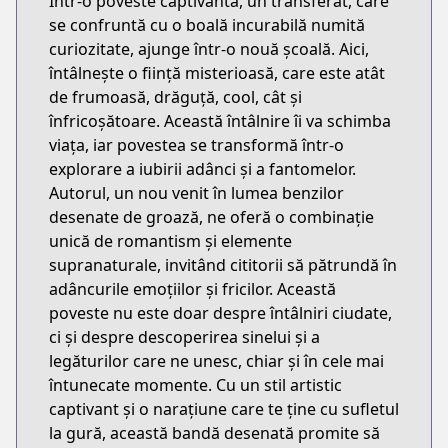
Într-o poveste captivantă, un transferat, care
se confruntă cu o boală incurabilă numită
curiozitate, ajunge într-o nouă școală. Aici,
întâlnește o ființă misterioasă, care este atât
de frumoasă, drăguță, cool, cât și
înfricoșătoare. Această întâlnire îi va schimba
viața, iar povestea se transformă într-o
explorare a iubirii adânci și a fantomelor.
Autorul, un nou venit în lumea benzilor
desenate de groază, ne oferă o combinație
unică de romantism și elemente
supranaturale, invitând cititorii să pătrundă în
adâncurile emoțiilor și fricilor. Această
poveste nu este doar despre întâlniri ciudate,
ci și despre descoperirea sinelui și a
legăturilor care ne unesc, chiar și în cele mai
întunecate momente. Cu un stil artistic
captivant și o narațiune care te ține cu sufletul
la gură, această bandă desenată promite să