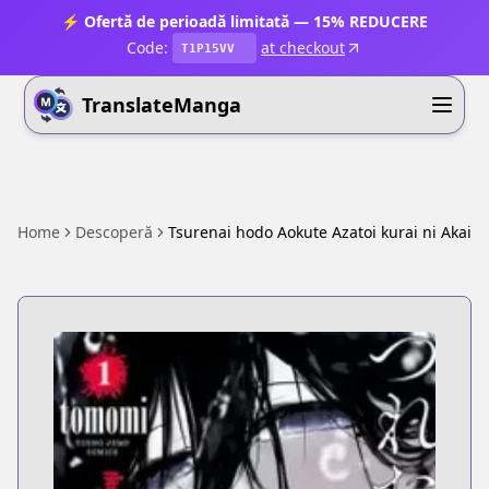
⚡ Ofertă de perioadă limitată — 15% REDUCERE
Code:
at checkout
T1P15VV
TranslateManga
Home
Descoperă
Tsurenai hodo Aokute Azatoi kurai ni Akai