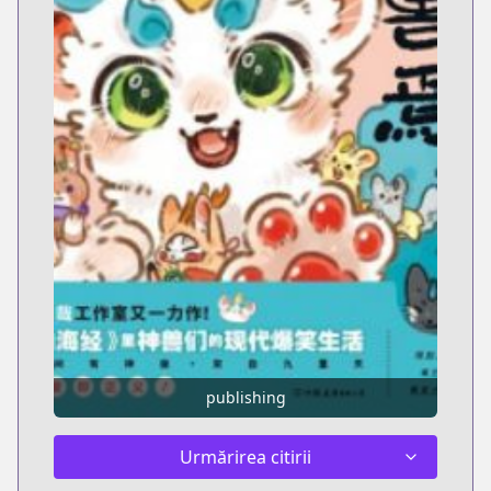
publishing
Urmărirea citirii