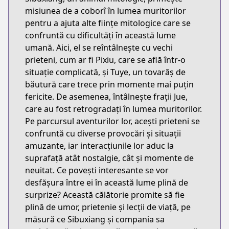
misiunea de a coborî în lumea muritorilor
pentru a ajuta alte ființe mitologice care se
confruntă cu dificultăți în această lume
umană. Aici, el se reîntâlnește cu vechi
prieteni, cum ar fi Pixiu, care se află într-o
situație complicată, și Tuye, un tovarăș de
băutură care trece prin momente mai puțin
fericite. De asemenea, întâlnește frații Jue,
care au fost retrogradați în lumea muritorilor.
Pe parcursul aventurilor lor, acești prieteni se
confruntă cu diverse provocări și situații
amuzante, iar interacțiunile lor aduc la
suprafață atât nostalgie, cât și momente de
neuitat. Ce povești interesante se vor
desfășura între ei în această lume plină de
surprize? Această călătorie promite să fie
plină de umor, prietenie și lecții de viață, pe
măsură ce Sibuxiang și compania sa