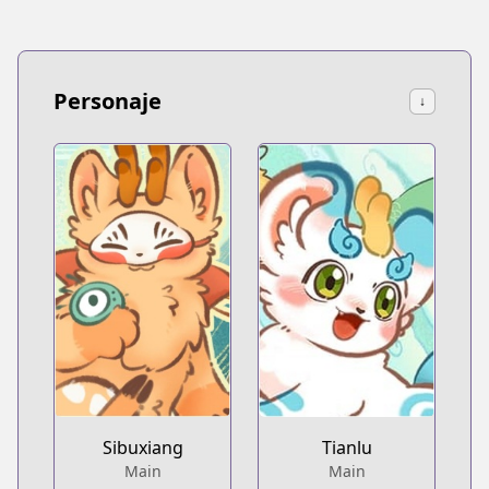
Personaje
↓
Sibuxiang
Tianlu
Main
Main