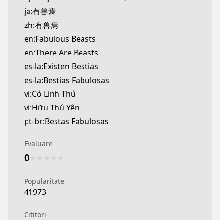
ja:有兽焉
zh:有兽焉
en:Fabulous Beasts
en:There Are Beasts
es-la:Existen Bestias
es-la:Bestias Fabulosas
vi:Có Linh Thú
vi:Hữu Thú Yên
pt-br:Bestas Fabulosas
Evaluare
0
★
★
★
★
★
Popularitate
41973
Cititori