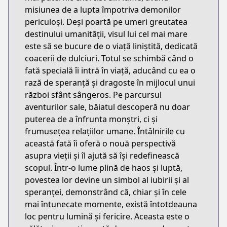
misiunea de a lupta împotriva demonilor
periculoși. Deși poartă pe umeri greutatea
destinului umanității, visul lui cel mai mare
este să se bucure de o viață liniștită, dedicată
coacerii de dulciuri. Totul se schimbă când o
fată specială îi intră în viață, aducând cu ea o
rază de speranță și dragoste în mijlocul unui
război sfânt sângeros. Pe parcursul
aventurilor sale, băiatul descoperă nu doar
puterea de a înfrunta monștri, ci și
frumusețea relațiilor umane. Întâlnirile cu
această fată îi oferă o nouă perspectivă
asupra vieții și îl ajută să își redefinească
scopul. Într-o lume plină de haos și luptă,
povestea lor devine un simbol al iubirii și al
speranței, demonstrând că, chiar și în cele
mai întunecate momente, există întotdeauna
loc pentru lumină și fericire. Aceasta este o