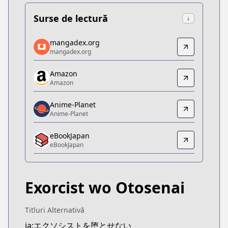
Surse de lectură
↓
mangadex.org
mangadex.org
mangadex.org
mangadex.org
https://mangadex.org/title/8d2e9520-4127-4bf2-
Amazon
Amazon
Amazon
Amazon
https://www.amazon.co.jp/dp/B0B28TW5YT
Anime-Planet
Anime-Planet
Anime-Planet
Anime-Planet
eBookJapan
https://www.anime-planet.com/manga/make-the-exo
eBookJapan
eBookJapan
eBookJapan
https://ebookjapan.yahoo.co.jp/books/697971
Exorcist wo Otosenai
Official Raw
Official Raw
https://shonenjumpplus.com/episode/326975449
Titluri Alternativă
Kitsu
ja:エクソシストを堕とせない