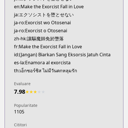
Kitsu
en:Make the Exorcist Fall in Love
https://kitsu.app/manga/62524
ja:エクソシストを堕とせない
MangaUpdates
ja-ro:Exorcist wo Otosenai
MangaUpdates
ja-ro:Exorcist o Otosenai
https://www.mangaupdates.com/series.html?id=1
Book☆Walker
zh-hk:讓驅魔師免於墮落
Book☆Walker
fr:Make the Exorcist Fall in Love
https://bookwalker.jp/series/351107/list
id:(Jangan) Biarkan Sang Eksorsis Jatuh Cinta
Official English
es-la:Enamora al exorcista
Official English
th:เอ็กซอร์ซิส ไม่มีวันตกหลุมรัก
https://mangaplus.shueisha.co.jp/titles/100198
Evaluare
7.98
★
★
★
★
★
Popularitate
1105
Cititori