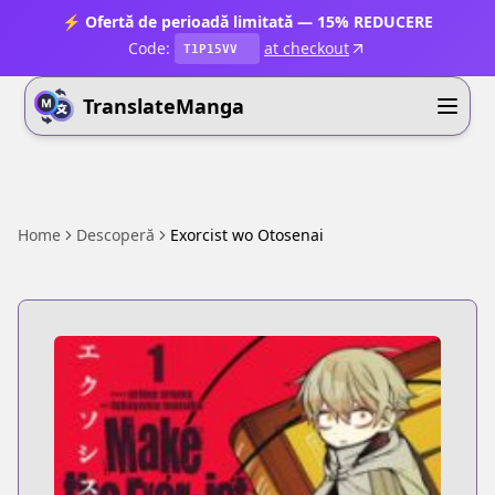
⚡ Ofertă de perioadă limitată — 15% REDUCERE
Code:
at checkout
T1P15VV
TranslateManga
Home
Descoperă
Exorcist wo Otosenai