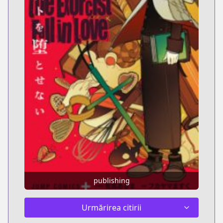
publishing
Urmărirea citirii