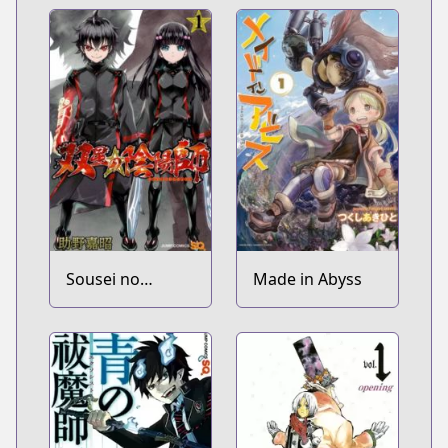
Sousei no
Made in Abyss
Onmyouji