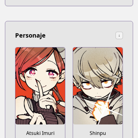
Personaje
↓
Atsuki Imuri
Shinpu