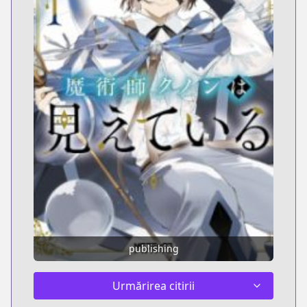
publishing
Urmărirea citirii