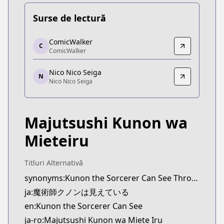
Surse de lectură
ComicWalker
ComicWalker
C
ComicWalker
ComicWalker
https://comic-walker.com/contents/detail/KDCW
Nico Nico Seiga
Nico Nico Seiga
N
Nico Nico Seiga
Nico Nico Seiga
https://seiga.nicovideo.jp/comic/58094
Majutsushi Kunon wa
Mieteiru
Titluri Alternativă
synonyms:Kunon the Sorcerer Can See Through
ja:魔術師クノンは見えている
en:Kunon the Sorcerer Can See
ja-ro:Majutsushi Kunon wa Miete Iru