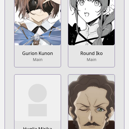
Gurion Kunon
Round Iko
Main
Main