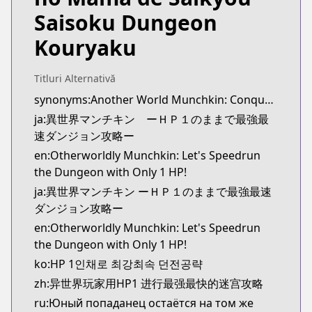
https://www.mangaupdates.com/series.html?id=m
Saisoku Dungeon
Kouryaku
Titluri Alternativă
synonyms:Another World Munchkin: Conquering the Dungeon as the Strongest and the Fastest with Only 1 HP
ja:異世界マンチキン ーＨＰ１のままで最強最
速ダンジョン攻略ー
en:Otherworldly Munchkin: Let's Speedrun
the Dungeon with Only 1 HP!
ja:異世界マンチキン ーＨＰ１のままで最強最速
ダンジョン攻略ー
en:Otherworldly Munchkin: Let's Speedrun
the Dungeon with Only 1 HP!
ko:HP 1인채로 최강최속 던전공략
zh:异世界玩家用HP1 进行最强最快的迷宫攻略
ru:Юный попаданец остаётся на том же