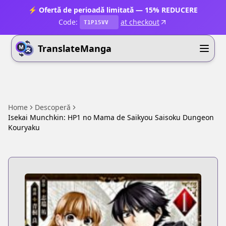
⚡ Ofertă de perioadă limitată — 15% REDUCERE
Code:
at checkout
T1P15VV
TranslateManga
Home
Descoperă
Isekai Munchkin: HP1 no Mama de Saikyou Saisoku Dungeon
Kouryaku