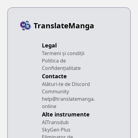
TranslateManga
Legal
Termeni și condiții
Politica de
Confidențialitate
Contacte
Alături-te de Discord
Community
help@translatemanga.
online
Alte instrumente
AITransdub
SkyGen Plus
Eliminator de