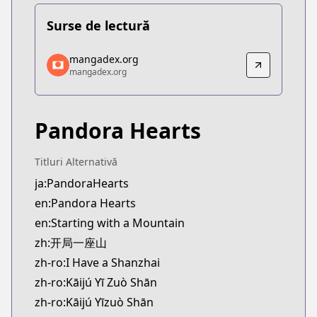
Surse de lectură
mangadex.org
mangadex.org
mangadex.org
mangadex.org
https://mangadex.org/title/c00cc3d9-f7c7-46da-9
Pandora Hearts
Titluri Alternativă
ja:PandoraHearts
en:Pandora Hearts
en:Starting with a Mountain
zh:开局一座山
zh-ro:I Have a Shanzhai
zh-ro:Kāijú Yī Zuò Shān
zh-ro:Kāijú Yīzuò Shān