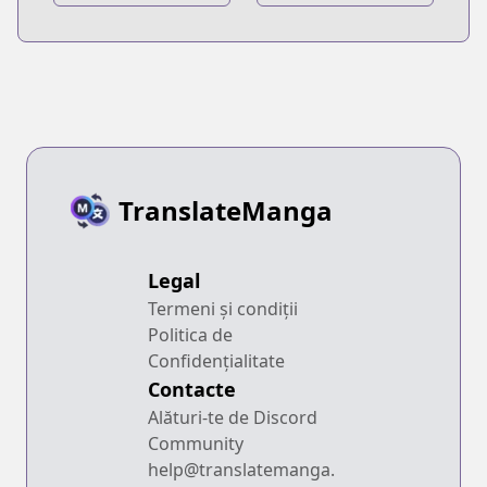
no Gilbert
Caucus Race
TranslateManga
Legal
Termeni și condiții
Politica de
Confidențialitate
Contacte
Alături-te de Discord
Community
help@translatemanga.