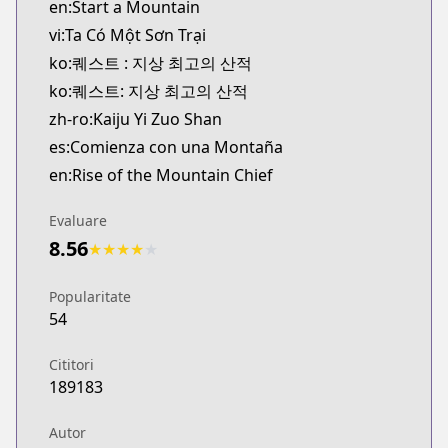
en:Start a Mountain
vi:Ta Có Một Sơn Trại
ko:퀘스트 : 지상 최고의 산적
ko:퀘스트: 지상 최고의 산적
zh-ro:Kaiju Yi Zuo Shan
es:Comienza con una Montaña
en:Rise of the Mountain Chief
Evaluare
8.56
★
★
★
★
★
Popularitate
54
Cititori
189183
Autor