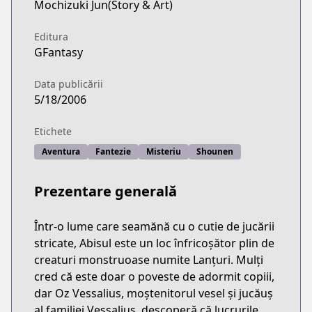
Mochizuki Jun(Story & Art)
Editura
GFantasy
Data publicării
5/18/2006
Etichete
Aventura
Fantezie
Misteriu
Shounen
Prezentare generală
Într-o lume care seamănă cu o cutie de jucării
stricate, Abisul este un loc înfricoșător plin de
creaturi monstruoase numite Lanțuri. Mulți
cred că este doar o poveste de adormit copiii,
dar Oz Vessalius, moștenitorul vesel și jucăuș
al familiei Vessalius, descoperă că lucrurile