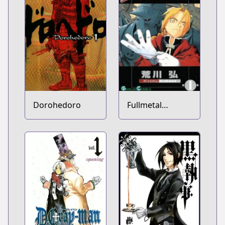
Dorohedoro
Fullmetal
Alchemist