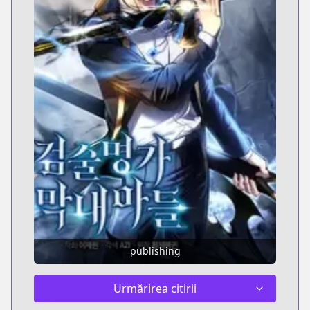
publishing
Urmărirea citirii