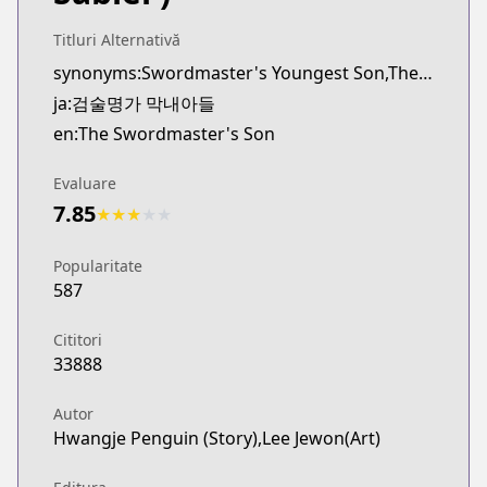
Titluri Alternativă
synonyms:Swordmaster's Youngest Son,The Youngest Son of a Master Swordsman,Geomsul Myeongga Mangnaeadeul
ja:검술명가 막내아들
en:The Swordmaster's Son
Evaluare
7.85
★
★
★
★
★
Popularitate
587
Cititori
33888
Autor
Hwangje Penguin (Story),Lee Jewon(Art)