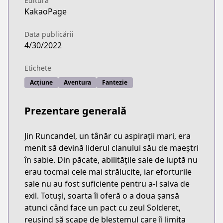
Editura
KakaoPage
Data publicării
4/30/2022
Etichete
Acțiune
Aventura
Fantezie
Prezentare generală
Jin Runcandel, un tânăr cu aspirații mari, era
menit să devină liderul clanului său de maeștri
în sabie. Din păcate, abilitățile sale de luptă nu
erau tocmai cele mai strălucite, iar eforturile
sale nu au fost suficiente pentru a-l salva de
exil. Totuși, soarta îi oferă o a doua șansă
atunci când face un pact cu zeul Solderet,
reușind să scape de blestemul care îi limita