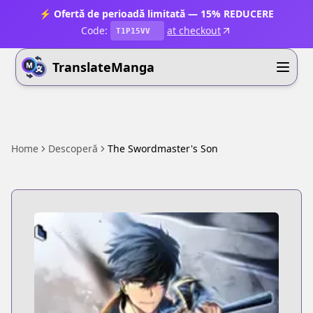
⚡ Ofertă de perioadă limitată — 15% REDUCERE
Code:
at checkout
T1P15VV
TranslateManga
Home
Descoperă
The Swordmaster's Son