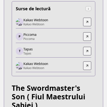
Surse de lectură
↓
Kakao Webtoon
Kakao Webtoon
Kakao Webtoon
Kakao Webtoon
https://tw.kakaowebtoon.com/content/劍術名
Piccoma
Piccoma
P
Piccoma
Piccoma
https://piccoma.com/web/product/112347
Tapas
T
Tapas
Tapas
Tapas
Kakao Webtoon
https://tapas.io/series/the-swordmasters-son/info
Kakao Webtoon
Kakao Webtoon
Kakao Webtoon
https://webtoon.kakao.com/content/검술명가-막
The Swordmaster's
KakaoPage
KakaoPage
Son
( Fiul Maestrului
https://page.kakao.com/content/59264548
Sabiei )