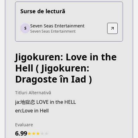
Surse de lectură
Seven Seas Entertainment
Seven Seas Entertainment
S
Seven Seas Entertainment
Seven Seas Entertainment
https://sevenseasentertainment.com/series/love-in
Jigokuren: Love in the
Hell
( Jigokuren:
Dragoste în Iad )
Titluri Alternativă
ja:地獄恋 LOVE in the HELL
en:Love in Hell
Evaluare
6.99
★
★
★
★
★