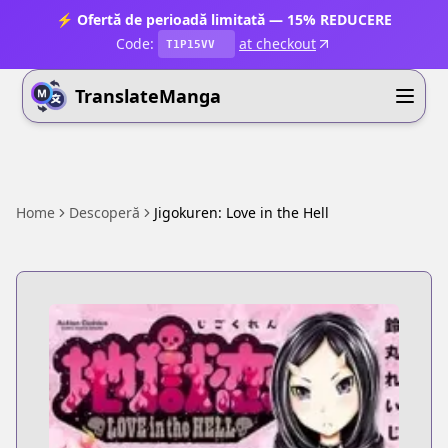
⚡ Ofertă de perioadă limitată — 15% REDUCERE
Code:
at checkout
T1P15VV
TranslateManga
Home
Descoperă
Jigokuren: Love in the Hell