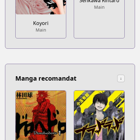
Senkawa Rintaro
Main
Koyori
Main
Manga recomandat
↓