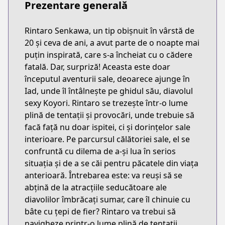
Prezentare generală
Rintaro Senkawa, un tip obișnuit în vârstă de
20 și ceva de ani, a avut parte de o noapte mai
puțin inspirată, care s-a încheiat cu o cădere
fatală. Dar, surpriză! Aceasta este doar
începutul aventurii sale, deoarece ajunge în
Iad, unde îl întâlnește pe ghidul său, diavolul
sexy Koyori. Rintaro se trezește într-o lume
plină de tentații și provocări, unde trebuie să
facă față nu doar ispitei, ci și dorințelor sale
interioare. Pe parcursul călătoriei sale, el se
confruntă cu dilema de a-și lua în serios
situația și de a se căi pentru păcatele din viața
anterioară. Întrebarea este: va reuși să se
abțină de la atracțiile seducătoare ale
diavolilor îmbrăcați sumar, care îl chinuie cu
bâte cu țepi de fier? Rintaro va trebui să
navigheze printr-o lume plină de tentații,