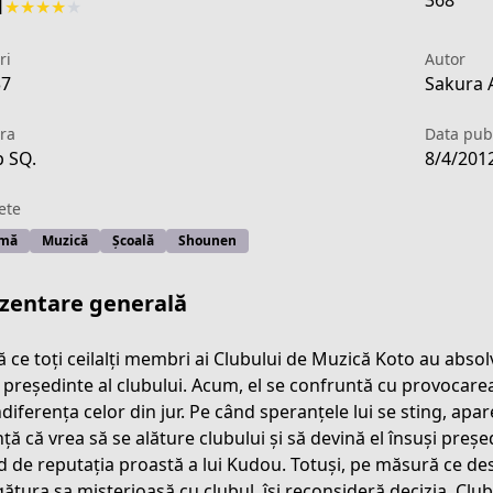
368
1
★
★
★
★
★
ri
Autor
37
Sakura 
ra
Data publ
 SQ.
8/4/201
ete
mă
Muzică
Școală
Shounen
zentare generală
 ce toți ceilalți membri ai Clubului de Muzică Koto au abso
 președinte al clubului. Acum, el se confruntă cu provocare
ndiferența celor din jur. Pe când speranțele lui se sting, ap
ff37-419e-ba6e-dda3e28eb763
ță că vrea să se alăture clubului și să devină el însuși preșe
nd de reputația proastă a lui Kudou. Totuși, pe măsură ce de
egătura sa misterioasă cu clubul, își reconsideră decizia. Club