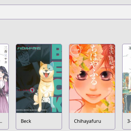
a
Beck
Chihayafuru
3