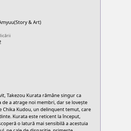
Amyuu(Story & Art)
icării
2
lvit, Takezou Kurata rămâne singur ca
a de a atrage noi membri, dar se lovește
are Chika Kudou, un delinquent temut, care
dinte. Kurata este reticent la început,
scoperă o latură mai sensibilă a acestuia
ul, pe cale de dispariție, primește