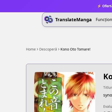
⚡ Ofert
TranslateManga
Funcționa
Home
Descoperă
Kono Oto Tomare!
Ko
Titlu
syno
Eval