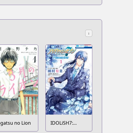
↓
-gatsu no Lion
IDOLiSH7:
Re:member