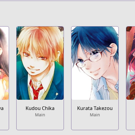
/13932016480028992984
ds-life-t1
konoototomare/
wa
Kudou Chika
Kurata Takezou
Main
Main