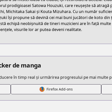
FHCY
orul prodigioasei Satowa Houzuki, care reușește să atragă pr
hi, Michitaka Sakai și Kouta Mizuhara. Cu un număr suficie
uki își propune să devină cei mai buni jucători de koto din 
/kono-oto-tomare
stă echipă neobișnuită de tineri muzicieni are în față multe 
ențele, visurile lor ar putea deveni realitate.
/216753/
/13932016480028992984
racker de manga
aducere în timp real și urmărirea progresului pe mai multe 
Firefox Add-ons
s.html?id=81200