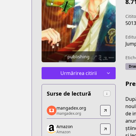
8.7
Citito
501
Editu
Jump
publishing
Etich
Dra
Urmărirea citirii
Pre
Surse de lectură
↓
După
mangadex.org
noul
mangadex.org
mangadex.org
de i
mangadex.org
https://mangadex.org/title/df9be021-
anun
Amazon
Amazon
știi
Amazon
Amazon
și l