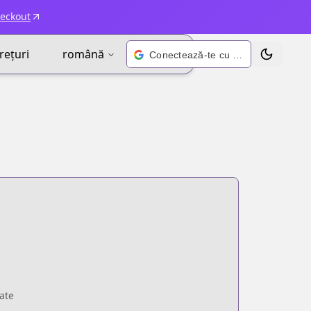
heckout
rețuri
română
Conectează-te cu Google
Schimbă t
ate