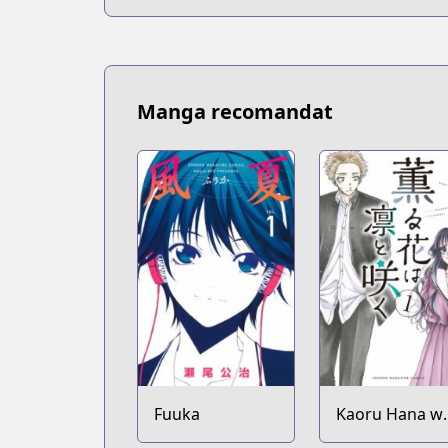
Manga recomandat
Fuuka
Kaoru Hana w
Rin to Saku