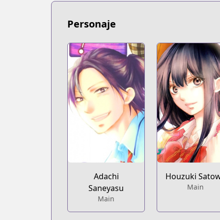
https://bookwalker.jp/series/13771/list
Shonen Jump Plus
Personaje
Shonen Jump Plus
https://shonenjumpplus.com/episode
Official Site
Official Site
https://www.akata.fr/publications/soun
Official Site
Official Site
http://jumpsq.shueisha.co.jp/rensai/
Houzuki Sato
Adachi
Main
Saneyasu
Main