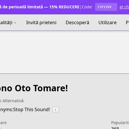
ă de perioadă limitată — 15% REDUCERE
|
Code:
at c
T1P15VV
lități
Invită prieteni
Descoperă
Utilizare
P
no Oto Tomare!
ri Alternativă
nyms:Stop This Sound!
↓
uare
Popularit