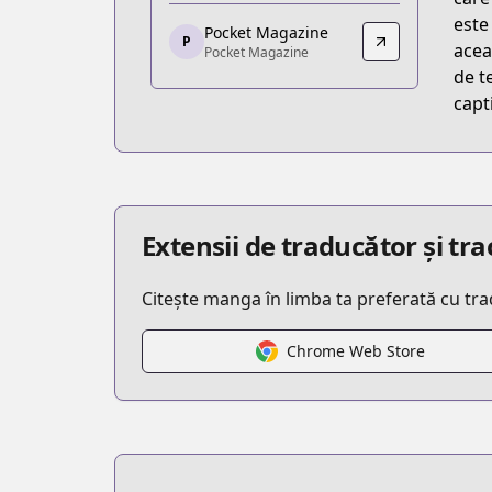
https://kc.kodansha.co.jp/title?code=
este
Pocket Magazine
P
Pocket Magazine
acea
Pocket Magazine
Pocket Magazine
de t
https://pocket.shonenmagazine.com/
capti
Extensii de traducător și t
Citește manga în limba ta preferată cu tr
Chrome Web Store