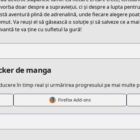
1000006701
 vorba doar despre a supraviețui, ci și despre a lupta pentru v
stă aventură plină de adrenalină, unde fiecare alegere poate
emut. Va reuși el să găsească o soluție și să salveze ce a mai
episode/10834108156632322571
vantă te va ține cu sufletul la gură!
racker de manga
aducere în timp real și urmărirea progresului pe mai multe 
Firefox Add-ons