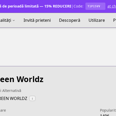
ă de perioadă limitată — 15% REDUCERE
|
Code:
at c
T1P15VV
lități
Invită prieteni
Descoperă
Utilizare
P
een Worldz
ri Alternativă
GREEN WORLDZ
↓
uare
Popularit