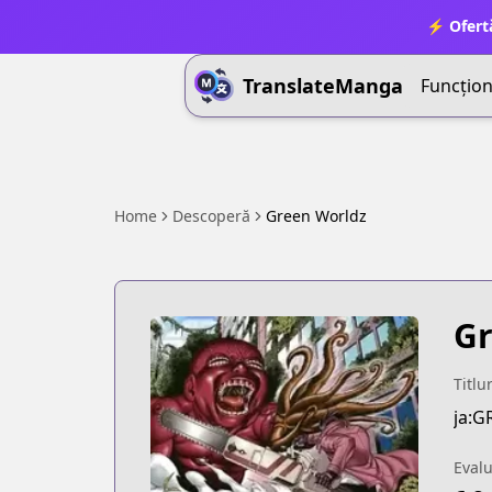
⚡ Ofert
TranslateManga
Funcționa
Home
Descoperă
Green Worldz
Gr
Titlu
ja:
Eval