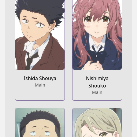
Ishida Shouya
Nishimiya
Main
Shouko
Main