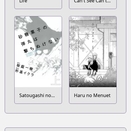
Life
Can't See Can't
Hear But Love
Satougashi no
Haru no Menuet
Dangan wa
Uchinukenai: A
Lollypop or A
Bullet