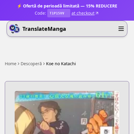
⚡ Ofertă de perioadă limitată — 15% REDUCERE
Code:
at checkout
T1P15VV
TranslateManga
Home
Descoperă
Koe no Katachi