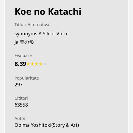
Koe no Katachi
Titluri Alternativă
synonyms:A Silent Voice
ja:聲の形
Evaluare
8.39
★
★
★
★
★
Popularitate
297
Cititori
63558
Autor
Ooima Yoshitoki(Story & Art)