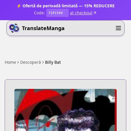
⚡ Ofertă de perioadă limitată — 15% REDUCERE
Code:
at checkout
T1P15VV
TranslateManga
Home
Descoperă
Billy Bat