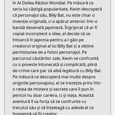
în Al Doilea Război Mondial. Pe măsură ce
seria lui câștigă popularitate, Kevin descoperă
că personajul său, Billy Bat, nu este chiar o
invenție originală, ci a apărut anterior într-o
bandă desenată japoneză. Îngrijorat că ar fi
copiat inconștient o idee, el decide să se
întoarcă în Japonia pentru a-l găsi pe
creatorul original al lui Billy Bat și a obține
permisiunea de a folosi personajul. Pe
parcursul căutărilor sale, Kevin se confruntă
cu o poveste întunecată și complicată, plină
de crime care par să aibă legătură cu Billy Bat.
Pe măsură ce descoperă mai multe despre
originile personajului, el se trezește prins într-
o rețea de mistere și secrete care îi pun în
pericol nu doar cariera, ci și viața. Această
aventură îl va forța să se confrunte cu
trecutul său și să înțeleagă cu adevărat ce
înseamnă să fii creator.