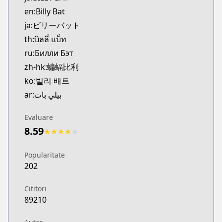
MangaUpdates
en:Billy Bat
https://www.mangaupdates.com/series.html?id=h
ja:ビリーバット
Book☆Walker
th:บิลลี่ แบ็ท
Book☆Walker
ru:Билли Бэт
https://bookwalker.jp/series/354099/list
zh-hk:蝙蝠比利
ko:빌리 배트
ar:بيلي بات
Evaluare
8.59
★
★
★
★
★
Popularitate
202
Cititori
89210