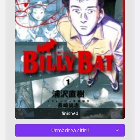
finished
Urmărirea citirii