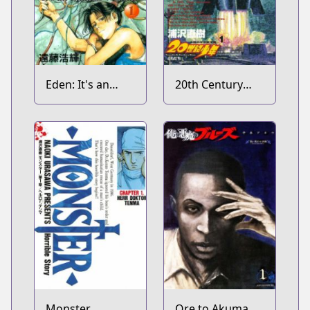
Eden: It's an
20th Century
Endless World!
Boys
Monster
Ore to Akuma