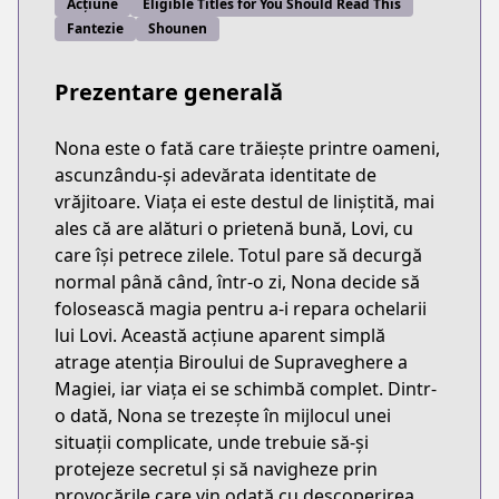
Acțiune
Eligible Titles for You Should Read This
Fantezie
Shounen
Prezentare generală
Nona este o fată care trăiește printre oameni,
ascunzându-și adevărata identitate de
vrăjitoare. Viața ei este destul de liniștită, mai
ales că are alături o prietenă bună, Lovi, cu
care își petrece zilele. Totul pare să decurgă
normal până când, într-o zi, Nona decide să
folosească magia pentru a-i repara ochelarii
lui Lovi. Această acțiune aparent simplă
atrage atenția Biroului de Supraveghere a
Magiei, iar viața ei se schimbă complet. Dintr-
o dată, Nona se trezește în mijlocul unei
situații complicate, unde trebuie să-și
protejeze secretul și să navigheze prin
provocările care vin odată cu descoperirea