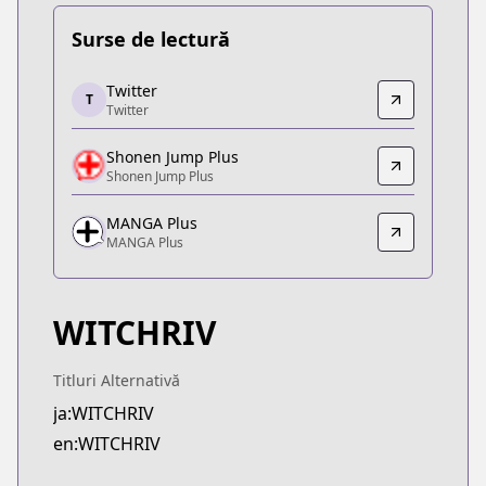
Surse de lectură
Twitter
Twitter
T
Twitter
Twitter
https://x.com/WITCHRIV
Shonen Jump Plus
Shonen Jump Plus
Shonen Jump Plus
Shonen Jump Plus
https://shonenjumpplus.com/episode/171070949
MANGA Plus
MANGA Plus
MANGA Plus
MANGA Plus
https://mangaplus.shueisha.co.jp/titles/100604
WITCHRIV
Titluri Alternativă
ja:WITCHRIV
en:WITCHRIV