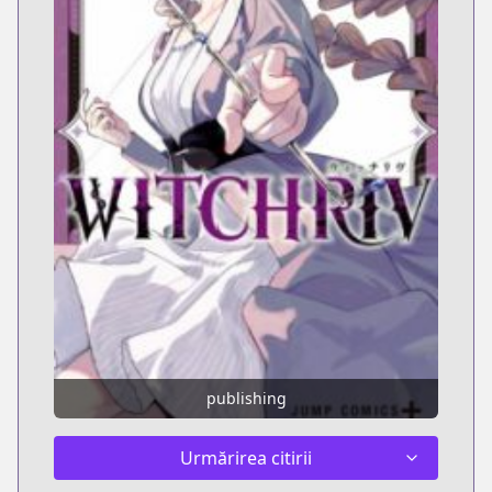
publishing
Urmărirea citirii