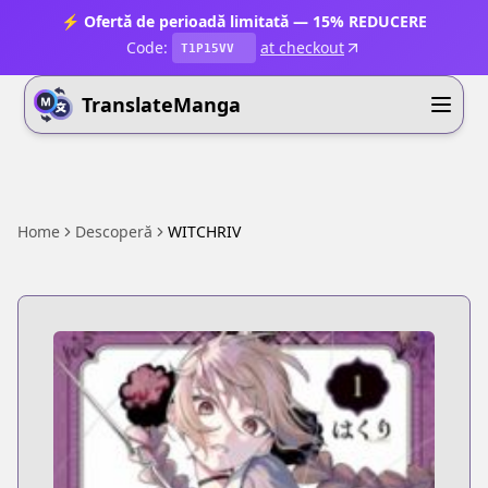
⚡ Ofertă de perioadă limitată — 15% REDUCERE
Code:
at checkout
T1P15VV
TranslateManga
Home
Descoperă
WITCHRIV