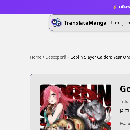
⚡ Ofert
TranslateManga
Funcționa
Home
Descoperă
Goblin Slayer Gaiden: Year On
Go
Titlu
ja
Eval