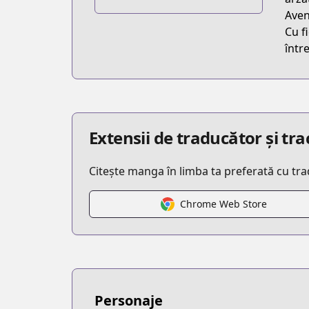
https://www.ganganonline.com/conten
Aven
Cu f
într
Extensii de traducător și t
Citește manga în limba ta preferată cu tr
Chrome Web Store
Personaje