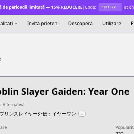
ă de perioadă limitată — 15% REDUCERE
|
Code:
at c
T1P15VV
lități
Invită prieteni
Descoperă
Utilizare
P
e
blin Slayer Gaiden: Year One
ri Alternativă
:ゴブリンスレイヤー外伝：イヤーワン
↓
uare
Popularit