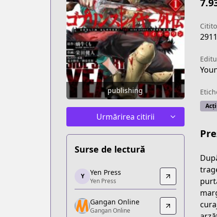
7.9
Citito
291
Editu
You
publishing
Etich
Acț
Urmărirea citirii
Pre
Surse de lectură
După
Yen Press
trage
Yen Press
Y
Yen Press
purt
Yen Press
https://yenpress.com/series/goblin-sl
marg
Gangan Online
Gangan Online
cura
Gangan Online
Gangan Online
arză