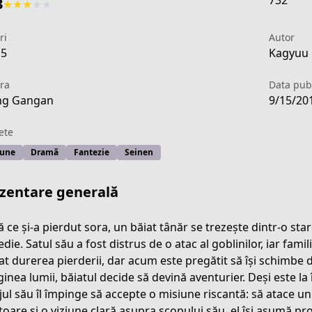
732
3
★
★
★
★
★
ri
Autor
15
Kagyuu 
ra
Data publ
ng Gangan
9/15/20
ete
iune
Dramă
Fantezie
Seinen
zentare generală
 ce și-a pierdut sora, un băiat tânăr se trezește dintr-o stare
die. Satul său a fost distrus de o atac al goblinilor, iar famili
at durerea pierderii, dar acum este pregătit să își schimbe d
ayer-side-story-year-one-manga
inea lumii, băiatul decide să devină aventurier. Deși este la
jul său îl împinge să accepte o misiune riscantă: să atace u
toare și o viziune clară asupra scopului său, el își asumă pr