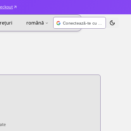
heckout
rețuri
română
Conectează-te cu Google
Schimbă t
ate