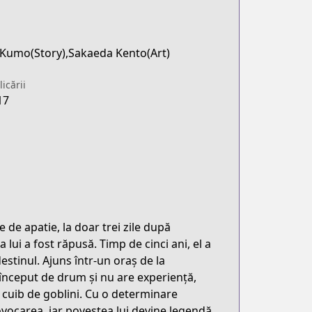
Kumo(Story),Sakaeda Kento(Art)
icării
17
 de apatie, la doar trei zile după
a lui a fost răpusă. Timp de cinci ani, el a
estinul. Ajuns într-un oraș de la
 început de drum și nu are experiență,
n cuib de goblini. Cu o determinare
ovocarea, iar povestea lui devine legendă.