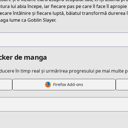
ts/goblinyo/
tura lui abia începe, iar fiecare pas pe care îl face îl apropi
iecare întâlnire și fiecare luptă, băiatul transformă durerea 
eaga lume ca Goblin Slayer.
racker de manga
aducere în timp real și urmărirea progresului pe mai multe 
Firefox Add-ons