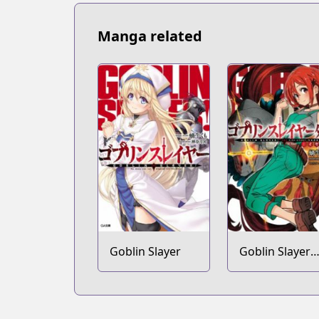
Manga related
Goblin Slayer
Goblin Slayer
Gaiden: Year
One