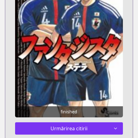
finished
Urmărirea citirii