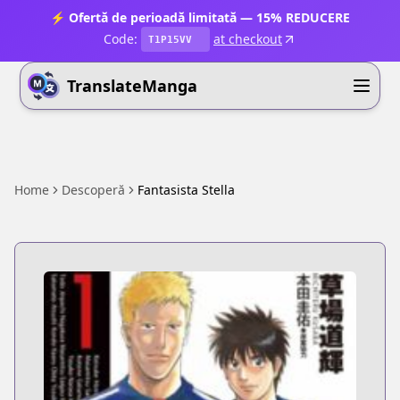
⚡ Ofertă de perioadă limitată — 15% REDUCERE
Code:
at checkout
T1P15VV
TranslateManga
Home
Descoperă
Fantasista Stella