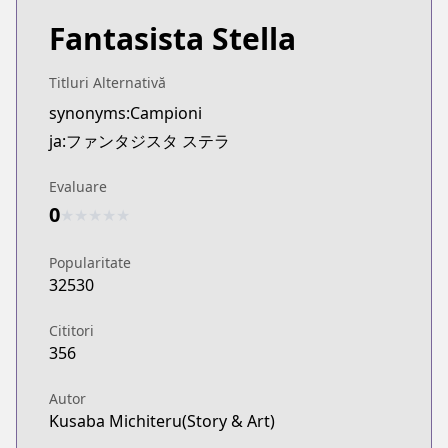
Fantasista Stella
Titluri Alternativă
synonyms:Campioni
ja:ファンタジスタ ステラ
Evaluare
0
★
★
★
★
★
Popularitate
32530
Cititori
356
Autor
Kusaba Michiteru(Story & Art)