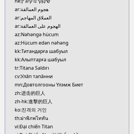
he:שִינְגֶקִי נוֹ קיוֹגִ'ין
ar:هجوم العمالقة
ar:العملاق المهاجم
ar:الهجوم على العمالقة
az:Nəhəngə hücum
az:Hücum edən nəhəng
kk:Титандарға шабуыл
kk:Алыптарға шабуыл
tr:Titana Saldırı
cv:Улăп тапăнни
mn:Довтолгооны Үлэмж Биет
zh:进击的巨人
zh-hk:進擊的巨人
ko:진격의 거인
th:ผ่าพิภพไททัน
vi:Đại chiến Titan