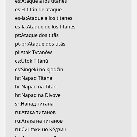
es:Ataque a los titanes
es:El titán de ataque
es-la:Ataque a los titanes
es-la:Ataque de los titanes
pt:Ataque dos titãs
pt-br:Ataque dos titãs
pl:Atak Tytanów
cs:Útok Titánů
cs:Šingeki no kjodžin
hr:Napad Titana
hr:Napad na Titan
hr:Napad na Divove
sr:Напад титана
ru:Атака титанов
ru:Атака на титанов
ru:Сингэки но Кёдзин