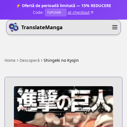
⚡ Ofertă de perioadă limitată — 15% REDUCERE
Code:
at checkout
T1P15VV
TranslateManga
Home
Descoperă
Shingeki no Kyojin