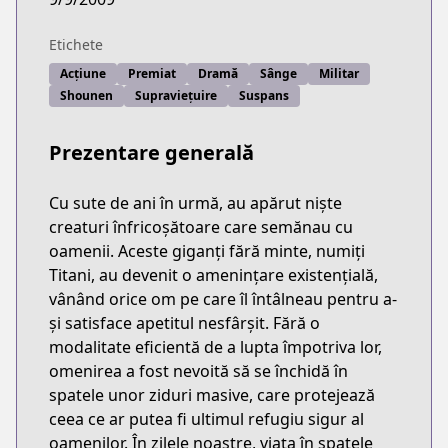
Etichete
Acțiune
Premiat
Dramă
Sânge
Militar
Shounen
Supraviețuire
Suspans
Prezentare generală
Cu sute de ani în urmă, au apărut niște
creaturi înfricoșătoare care semănau cu
oamenii. Aceste giganți fără minte, numiți
Titani, au devenit o amenințare existențială,
vânând orice om pe care îl întâlneau pentru a-
și satisface apetitul nesfârșit. Fără o
modalitate eficientă de a lupta împotriva lor,
omenirea a fost nevoită să se închidă în
spatele unor ziduri masive, care protejează
ceea ce ar putea fi ultimul refugiu sigur al
oamenilor. În zilele noastre, viața în spatele