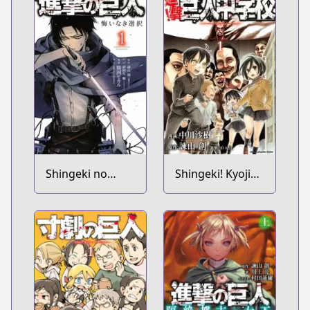
Shingeki no
Shingeki! Kyojin
Kyojin: Kuinaki
Chuugakkou
Sentaku