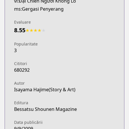
vi:Đại Chiến Người Khổng Lồ
ms:Gergasi Penyerang
Evaluare
8.55
★
★
★
★
★
Popularitate
3
Cititori
680292
Autor
Isayama Hajime(Story & Art)
Editura
Bessatsu Shounen Magazine
Data publicării
9/9/2009