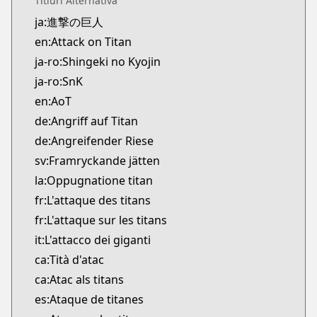
Titluri Alternativă
Kitsu
ja:進撃の巨人
https://kitsu.app/manga/14916
en:Attack on Titan
CDJapan
CDJapan
ja-ro:Shingeki no Kyojin
https://www.anime-planet.com/manga/https://ww
ja-ro:SnK
MangaUpdates
en:AoT
MangaUpdates
de:Angriff auf Titan
https://www.mangaupdates.com/series.html?id=4
de:Angreifender Riese
Book☆Walker
sv:Framryckande jätten
Book☆Walker
https://bookwalker.jp/series/4214/list
la:Oppugnatione titan
Official English
fr:L'attaque des titans
Official English
fr:L'attaque sur les titans
https://comics.inkr.com/title/409-attack-on-tita
it:L'attacco dei giganti
ca:Tità d'atac
ca:Atac als titans
es:Ataque de titanes