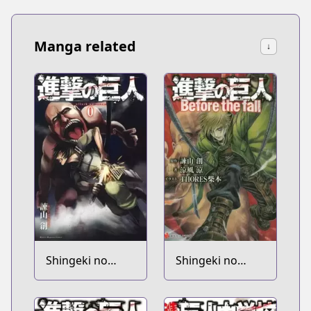
Manga related
↓
Shingeki no
Shingeki no
Kyojin Volume 0
Kyojin: Before
the Fall