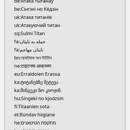
be:Атака тытанаў
be:Сінгэкі но Кёдзін
uk:Атака титанів
uk:Атакуючий титан
sq:Sulmi Titan
fa:حمله به تایتان
fa:تایتان مهاجم
bn:অ্যাট্যাক অন টাইটান
ne:टाइटनमा आक्रमण
eu:Erraldoien Erasoa
ka:ტიტანებზე შეტევა
ka:შინგეკი ნო კიოჯინ
hu:Singeki no kjodzsin
fi:Titaanien sota
et:Ründav hiiglane
he:מתקפת הטיטאנים