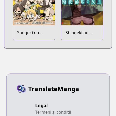
Sungeki no
Shingeki no
Kyojin
Kyojin:
Kakuzetsu Toshi
no Joou
TranslateManga
Legal
Termeni și condiții