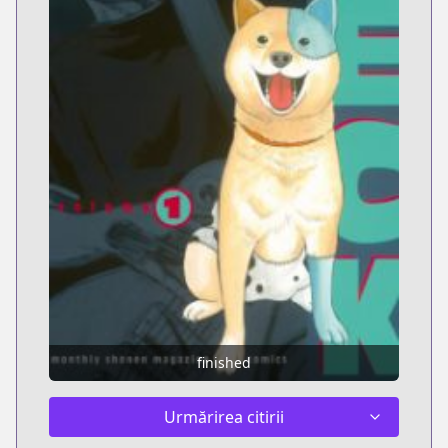
finished
Urmărirea citirii