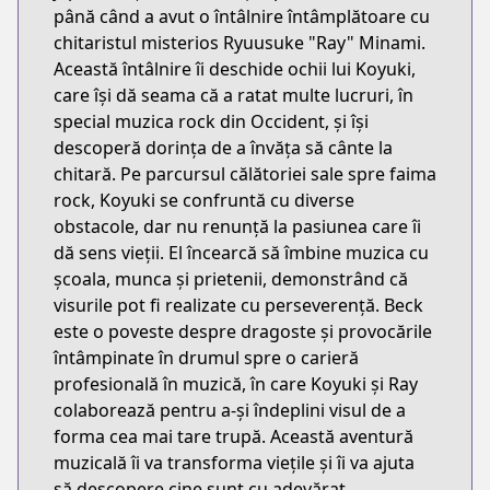
până când a avut o întâlnire întâmplătoare cu
chitaristul misterios Ryuusuke "Ray" Minami.
Această întâlnire îi deschide ochii lui Koyuki,
care își dă seama că a ratat multe lucruri, în
special muzica rock din Occident, și își
descoperă dorința de a învăța să cânte la
chitară. Pe parcursul călătoriei sale spre faima
rock, Koyuki se confruntă cu diverse
obstacole, dar nu renunță la pasiunea care îi
dă sens vieții. El încearcă să îmbine muzica cu
școala, munca și prietenii, demonstrând că
visurile pot fi realizate cu perseverență. Beck
este o poveste despre dragoste și provocările
întâmpinate în drumul spre o carieră
profesională în muzică, în care Koyuki și Ray
colaborează pentru a-și îndeplini visul de a
forma cea mai tare trupă. Această aventură
muzicală îi va transforma viețile și îi va ajuta
să descopere cine sunt cu adevărat.