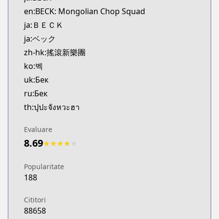
Kitsu
en:BECK: Mongolian Chop Squad
https://kitsu.app/manga/354
ja:ＢＥＣＫ
MangaUpdates
ja:ベック
MangaUpdates
zh-hk:搖滾新樂團
https://www.mangaupdates.com/series.html?id=4
Book☆Walker
ko:벡
Book☆Walker
uk:Бек
https://bookwalker.jp/series/502830
ru:Бек
Official English
th:ปุปะจังหวะฮา
Official English
https://comics.inkr.com/title/2104-beck
Evaluare
Coolmic
8.69
★
★
★
★
★
Coolmic
https://coolmic.me/titles/5072
Popularitate
Kodansha
188
Kodansha
https://kodansha.us/series/beck/
Cititori
88658