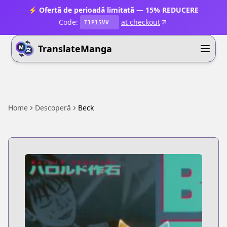
⚡ Ofertă de perioadă limitată — 15% REDUCERE
Code:
at checkout
T1P15VV
TranslateManga
Home
Descoperă
Beck