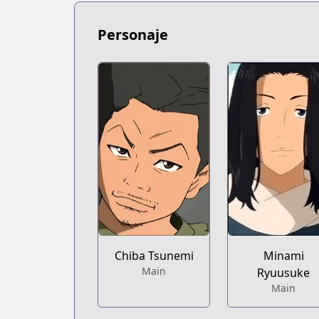
https://bookwalker.jp/series/502830
Official English
Personaje
Official English
https://comics.inkr.com/title/2104-beck
Coolmic
Coolmic
https://coolmic.me/titles/5072
Kodansha
Kodansha
https://kodansha.us/series/beck/
Chiba Tsunemi
Minami
Main
Ryuusuke
Main