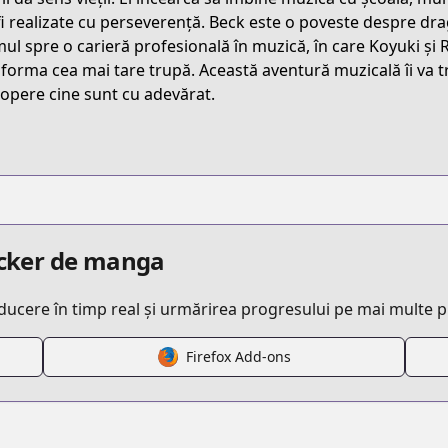
TXD4P
fi realizate cu perseverență. Beck este o poveste despre dra
ul spre o carieră profesională în muzică, în care Koyuki și R
 forma cea mai tare trupă. Această aventură muzicală îi va tra
/beck-mongolian-chop-squad
opere cine sunt cu adevărat.
/868015/
34108156634556875
racker de manga
aducere în timp real și urmărirea progresului pe mai multe 
Firefox Add-ons
s.html?id=49