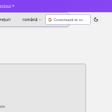
heckout
rețuri
română
Conectează-te cu Google
Schimbă t
ate