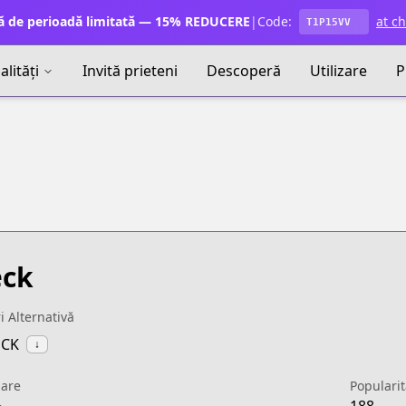
ă de perioadă limitată — 15% REDUCERE
|
Code:
at c
T1P15VV
lități
Invită prieteni
Descoperă
Utilizare
P
eck
ri Alternativă
ECK
↓
uare
Popularit