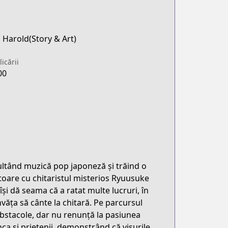
 Harold(Story & Art)
icării
00
cultând muzică pop japoneză și trăind o
ătoare cu chitaristul misterios Ryuusuke
își dă seama că a ratat multe lucruri, în
nvăța să cânte la chitară. Pe parcursul
obstacole, dar nu renunță la pasiunea
nca și prietenii, demonstrând că visurile