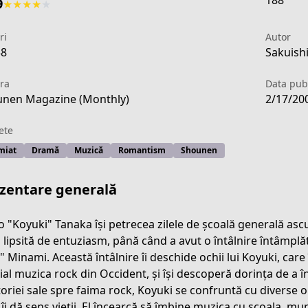
188
9
★
★
★
★
★
ri
Autor
58
Sakuishi
ra
Data publ
nen Magazine (Monthly)
2/17/20
ete
miat
Dramă
Muzică
Romantism
Shounen
zentare generală
o "Koyuki" Tanaka își petrecea zilele de școală generală as
ă lipsită de entuziasm, până când a avut o întâlnire întâmpl
" Minami. Această întâlnire îi deschide ochii lui Koyuki, care 
439a-48f7-9fc5-21831087a421
ial muzica rock din Occident, și își descoperă dorința de a î
toriei sale spre faima rock, Koyuki se confruntă cu diverse 
 îi dă sens vieții. El încearcă să îmbine muzica cu școala, mu