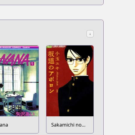
↓
ana
Sakamichi no
Apollon