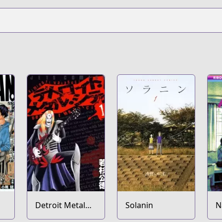
Detroit Metal
Solanin
N
City