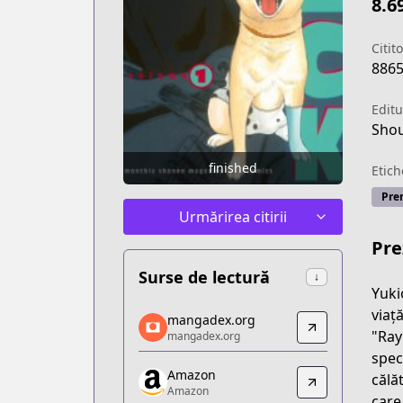
8.6
Citito
886
Editu
Shou
finished
Etich
Pre
Urmărirea citirii
Pre
Surse de lectură
↓
Yuki
mangadex.org
viaț
mangadex.org
mangadex.org
"Ray
mangadex.org
https://mangadex.org/title/4cf9b503-
spec
Amazon
Amazon
călă
Amazon
Amazon
care