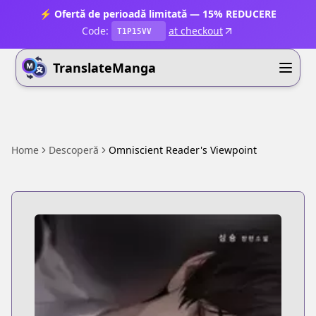
⚡ Ofertă de perioadă limitată — 15% REDUCERE
Code:
at checkout
T1P15VV
TranslateManga
Home
Descoperă
Omniscient Reader's Viewpoint