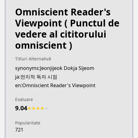
Omniscient Reader's
Viewpoint
( Punctul de
vedere al cititorului
omniscient )
Titluri Alternativă
synonyms:Jeonjijeok Dokja Sijeom
ja:전지적 독자 시점
en:Omniscient Reader's Viewpoint
Evaluare
9.04
★
★
★
★
★
Popularitate
721