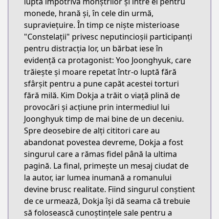
lupta împotriva monștrilor și între ei pentru
monede, hrană și, în cele din urmă,
supraviețuire. În timp ce niște misterioase
"Constelații" privesc neputincioșii participanți
pentru distracția lor, un bărbat iese în
evidență ca protagonist: Yoo Joonghyuk, care
trăiește și moare repetat într-o luptă fără
sfârșit pentru a pune capăt acestei torturi
fără milă. Kim Dokja a trăit o viață plină de
provocări și acțiune prin intermediul lui
Joonghyuk timp de mai bine de un deceniu.
Spre deosebire de alți cititori care au
abandonat povestea devreme, Dokja a fost
singurul care a rămas fidel până la ultima
pagină. La final, primește un mesaj ciudat de
la autor, iar lumea inumană a romanului
devine brusc realitate. Fiind singurul conștient
de ce urmează, Dokja își dă seama că trebuie
să folosească cunoștințele sale pentru a