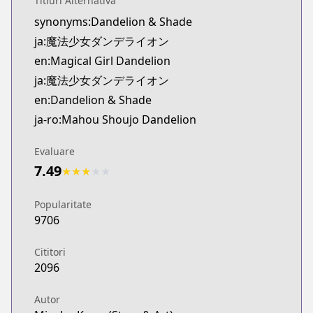
Titluri Alternativă
Official English
synonyms:Dandelion & Shade
https://www.viz.com/vizmanga/chapters/magical-g
ja:魔法少女ダンデライオン
en:Magical Girl Dandelion
ja:魔法少女ダンデライオン
en:Dandelion & Shade
ja-ro:Mahou Shoujo Dandelion
Evaluare
7.49
★
★
★
★
★
Popularitate
9706
Cititori
2096
Autor