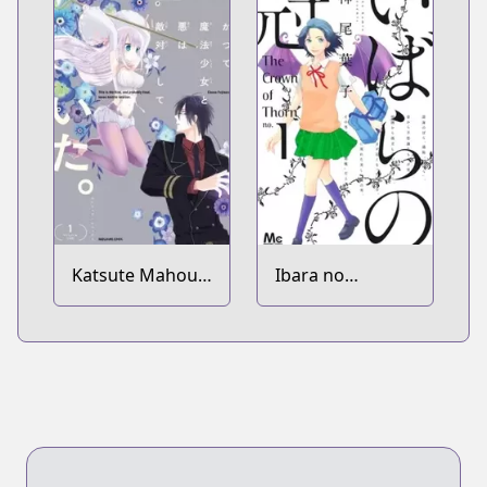
Katsute Mahou
Ibara no
Shoujo to Aku
Kanmuri
wa Tekitai
shiteita.