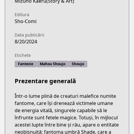
Mizuho Kaeru(Story & Art)
Editura
Sho-Comi
Data publicării
8/20/2024
Etichete
Fantezie
Mahou Shoujo
Shoujo
Prezentare generală
Într-o lume plină de creaturi malefice numite
fantome, care își drenează victimele umane
de energia vitală, singurele capabile să le
înfrunte sunt fetele magice. Totuși, în mijlocul
acestei lupte între bine și rău, apare o entitate
neobișnuită: fantoma umbră Shade, care a