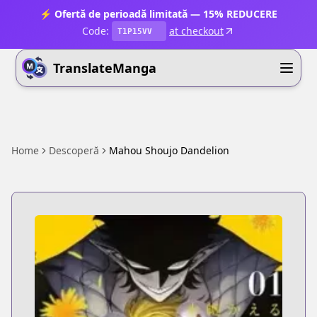
⚡ Ofertă de perioadă limitată — 15% REDUCERE
Code:
at checkout
T1P15VV
TranslateManga
Home
Descoperă
Mahou Shoujo Dandelion