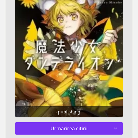
publishing
Urmărirea citirii