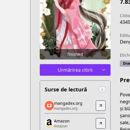
7.8
Citito
434
Editu
Deng
finished
Etich
Dra
Urmărirea citirii
Pre
Surse de lectură
↓
Pove
mangadex.org
negre
mangadex.org
mangadex.org
și b
mangadex.org
https://mangadex.org/title/8c21fe3b-
șans
Amazon
Amazon
sale
Amazon
Amazon
Relaț