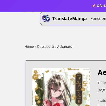
⚡ Ofert
TranslateManga
Funcționa
Home
Descoperă
Aekanaru
A
Titlu
ja
Eval