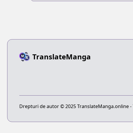
suru Koto ni
Natta Ken
TranslateManga
Drepturi de autor © 2025 TranslateManga.online - T