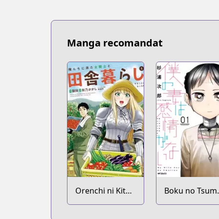
Manga recomandat
Orenchi ni Kita
Boku no Tsum
Onna Kishi to
wa Kanjou ga
Inakagurashi
Nai