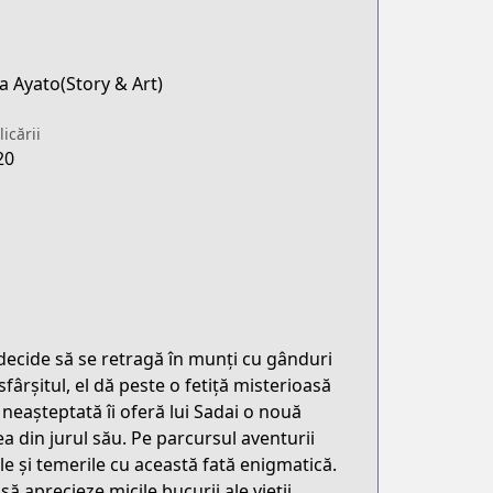
 Ayato(Story & Art)
icării
20
 decide să se retragă în munți cu gânduri
sfârșitul, el dă peste o fetiță misterioasă
 neașteptată îi oferă lui Sadai o nouă
a din jurul său. Pe parcursul aventurii
le și temerile cu această fată enigmatică.
ă aprecieze micile bucurii ale vieții.