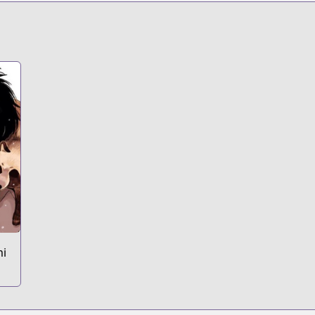
s.html?id=169403
t
mi