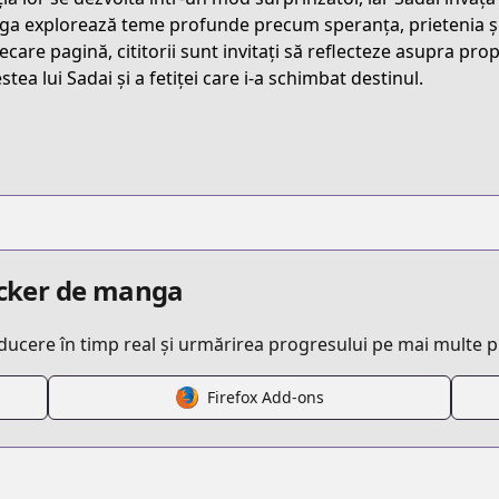
t/B09BMYSPYC
a explorează teme profunde precum speranța, prietenia și 
ecare pagină, cititorii sunt invitați să reflecteze asupra prop
tea lui Sadai și a fetiței care i-a schimbat destinul.
/aekanaru
/621966/
detail/KDCW_AM09201754010000_68
racker de manga
aducere în timp real și urmărirea progresului pe mai multe 
Firefox Add-ons
/https://www.cdjapan.co.jp/product/NEOBK-2564689