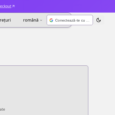
heckout
rețuri
română
Conectează-te cu Google
Schimbă t
ate