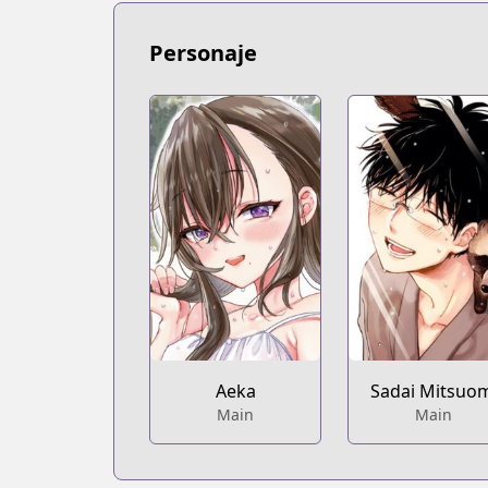
https://www.mangaupdates.com/serie
Book☆Walker
Personaje
Book☆Walker
https://bookwalker.jp/series/285401/lis
Aeka
Sadai Mitsuo
Main
Main