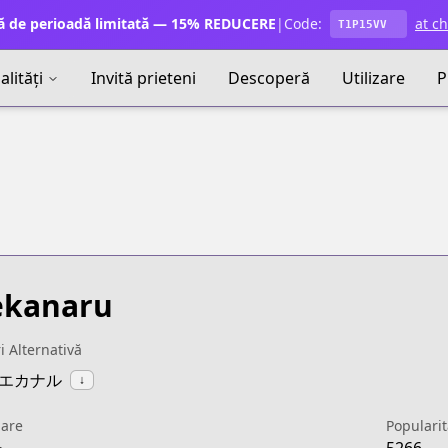
ă de perioadă limitată — 15% REDUCERE
|
Code:
at c
T1P15VV
lități
Invită prieteni
Descoperă
Utilizare
P
ekanaru
ri Alternativă
:アエカナル
↓
uare
Popularit