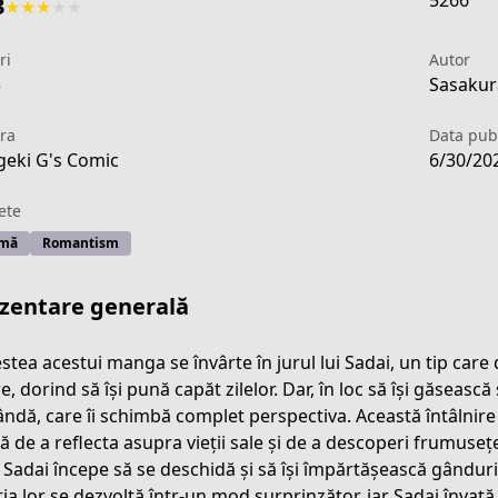
5266
3
★
★
★
★
★
ri
Autor
5
Sasakura
ra
Data publ
eki G's Comic
6/30/20
ete
mă
Romantism
zentare generală
stea acestui manga se învârte în jurul lui Sadai, un tip care
, dorind să își pună capăt zilelor. Dar, în loc să își găsească 
lândă, care îi schimbă complet perspectiva. Această întâlnire
4fe6-4f11-b51b-ced00d8aec60
ă de a reflecta asupra vieții sale și de a descoperi frumusețe
, Sadai începe să se deschidă și să își împărtășească gânduri
ia lor se dezvoltă într-un mod surprinzător, iar Sadai învață s