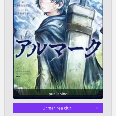
publishing
Urmărirea citirii