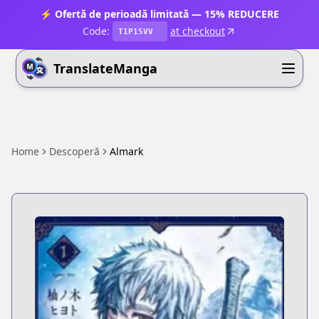
⚡ Ofertă de perioadă limitată — 15% REDUCERE
Code:
at checkout
T1P15VV
TranslateManga
Home
Descoperă
Almark