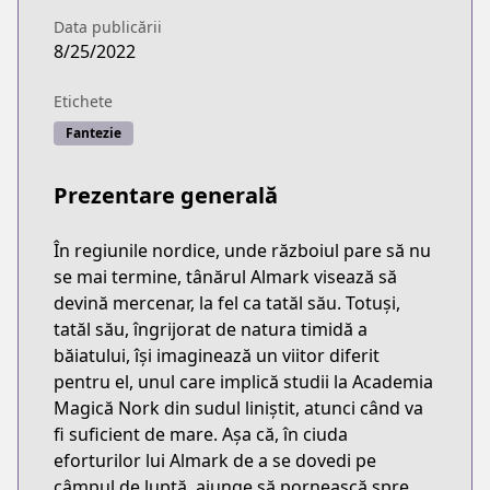
Data publicării
8/25/2022
Etichete
Fantezie
Prezentare generală
În regiunile nordice, unde războiul pare să nu
se mai termine, tânărul Almark visează să
devină mercenar, la fel ca tatăl său. Totuși,
tatăl său, îngrijorat de natura timidă a
băiatului, își imaginează un viitor diferit
pentru el, unul care implică studii la Academia
Magică Nork din sudul liniștit, atunci când va
fi suficient de mare. Așa că, în ciuda
eforturilor lui Almark de a se dovedi pe
câmpul de luptă, ajunge să pornească spre