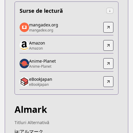
Surse de lectură
↓
mangadex.org
mangadex.org
mangadex.org
mangadex.org
https://mangadex.org/title/d803df2d-9706-41ed-
Amazon
Amazon
Amazon
Amazon
https://www.amazon.co.jp/dp/B0BS98DGFJ
Anime-Planet
Anime-Planet
Anime-Planet
Anime-Planet
eBookJapan
https://www.anime-planet.com/manga/almark
eBookJapan
eBookJapan
eBookJapan
https://ebookjapan.yahoo.co.jp/books/743404
Almark
Official Raw
Official Raw
https://comic-walker.com/contents/detail/KDCW
Titluri Alternativă
Kitsu
ja:アルマーク