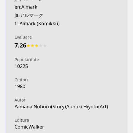
Kitsu
en:Almark
https://kitsu.app/manga/68356
ja:アルマーク
MangaUpdates
fr:Almark (Komikku)
MangaUpdates
https://www.mangaupdates.com/series.html?id=q3
Evaluare
novelUpdates
7.26
★
★
★
★
★
novelUpdates
https://www.novelupdates.com/series/almark-no
Popularitate
Book☆Walker
10225
Book☆Walker
https://bookwalker.jp/series/394261/list
Cititori
1980
Autor
Yamada Noboru(Story),Yunoki Hiyoto(Art)
Editura
ComicWalker