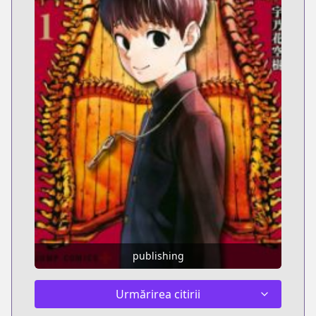
publishing
Urmărirea citirii