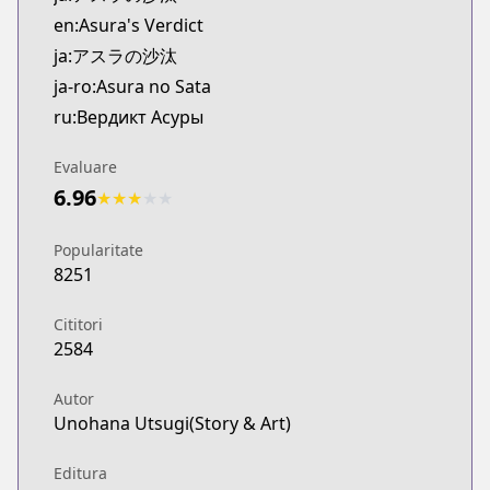
Kitsu
en:Asura's Verdict
https://kitsu.app/manga/73679
ja:アスラの沙汰
MangaUpdates
ja-ro:Asura no Sata
MangaUpdates
ru:Вердикт Асуры
https://www.mangaupdates.com/series.html?id=cy
Book☆Walker
Evaluare
Book☆Walker
6.96
https://bookwalker.jp/series/511280/list
★
★
★
★
★
Official English
Official English
Popularitate
8251
https://mangaplus.shueisha.co.jp/titles/100405
Cititori
2584
Autor
Unohana Utsugi(Story & Art)
Editura