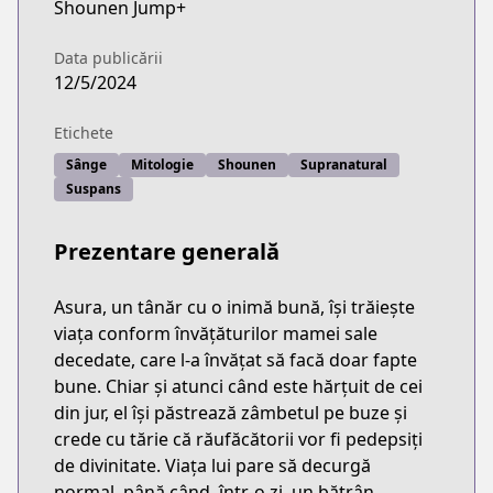
Shounen Jump+
Data publicării
12/5/2024
Etichete
Sânge
Mitologie
Shounen
Supranatural
Suspans
Prezentare generală
Asura, un tânăr cu o inimă bună, își trăiește
viața conform învățăturilor mamei sale
decedate, care l-a învățat să facă doar fapte
bune. Chiar și atunci când este hărțuit de cei
din jur, el își păstrează zâmbetul pe buze și
crede cu tărie că răufăcătorii vor fi pedepsiți
de divinitate. Viața lui pare să decurgă
normal, până când, într-o zi, un bătrân