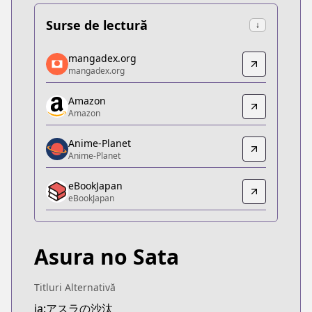
Surse de lectură
↓
mangadex.org
mangadex.org
mangadex.org
mangadex.org
https://mangadex.org/title/dd96061a-96ac-4549-
Amazon
Amazon
Amazon
Amazon
https://www.amazon.co.jp/dp/B0DFRPB4GK
Anime-Planet
Anime-Planet
Anime-Planet
Anime-Planet
eBookJapan
https://www.anime-planet.com/manga/asuras-ver
eBookJapan
eBookJapan
eBookJapan
https://ebookjapan.yahoo.co.jp/books/882699
Asura no Sata
Official Raw
Official Raw
https://shonenjumpplus.com/episode/171065672
Titluri Alternativă
Kitsu
ja:アスラの沙汰