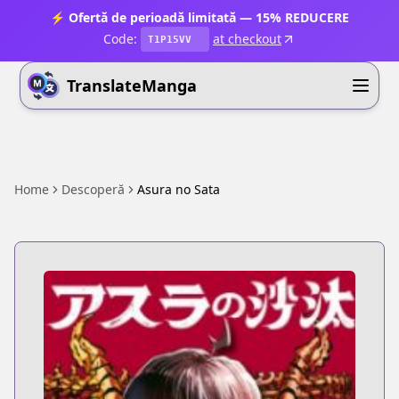
⚡ Ofertă de perioadă limitată — 15% REDUCERE
Code:
at checkout
T1P15VV
TranslateManga
Home
Descoperă
Asura no Sata