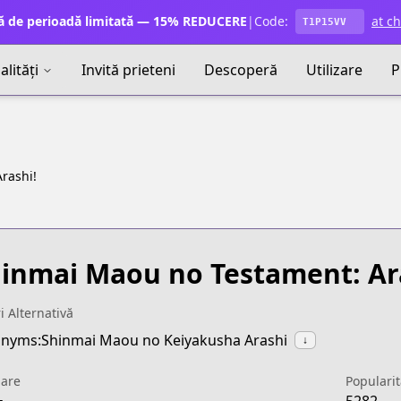
ă de perioadă limitată — 15% REDUCERE
|
Code:
at c
T1P15VV
lități
Invită prieteni
Descoperă
Utilizare
P
rashi!
inmai Maou no Testament: Ar
ri Alternativă
nyms:Shinmai Maou no Keiyakusha Arashi
↓
uare
Popularit