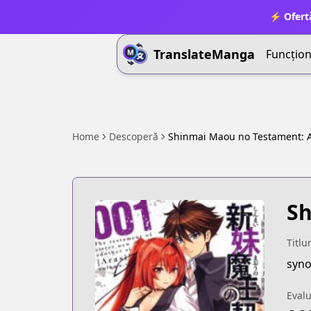
⚡ Ofert
TranslateManga
Funcționa
Home
Descoperă
Shinmai Maou no Testament: A
Sh
Titlu
syno
Eval