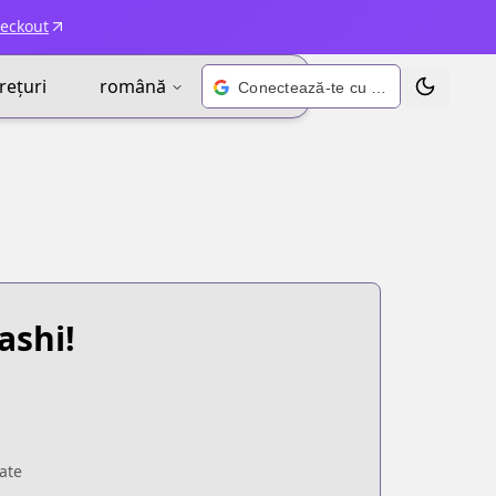
heckout
rețuri
română
Conectează-te cu Google
Schimbă t
ashi!
ate