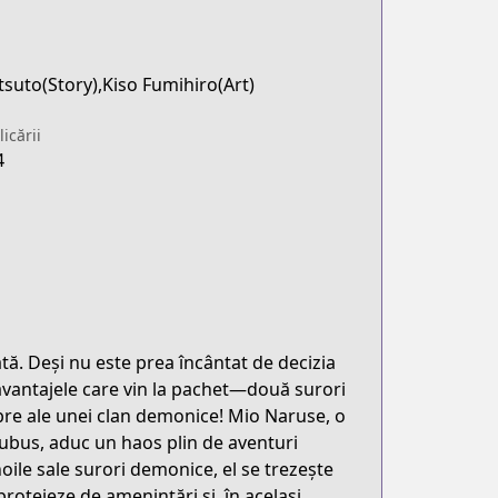
suto(Story),Kiso Fumihiro(Art)
icării
4
ată. Deși nu este prea încântat de decizia
 avantajele care vin la pachet—două surori
bre ale unei clan demonice! Mio Naruse, o
bus, aduc un haos plin de aventuri
oile sale surori demonice, el se trezește
protejeze de amenințări și, în același