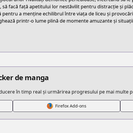
t/B075NNZTTR
 să facă față apetitului lor nestăvilit pentru distracție și pl
ă pentru a menține echilibrul între viața de liceu și provocăr
ghează printr-o lume plină de momente amuzante și situați
he-testament-of-sister-new-devil-storm
s.html?id=107147
racker de manga
aducere în timp real și urmărirea progresului pe mai multe 
m/series/the-testament-of-sister-new-devil-storm/
Firefox Add-ons