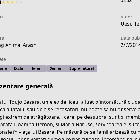
5282
6
★
★
★
★
★
ri
Autor
0
Uesu Tet
ra
Data publ
g Animal Arashi
2/7/201
ete
iune
Ecchi
Harem
Seinen
Supranatural
zentare generală
a lui Toujo Basara, un elev de liceu, a luat o întorsătură ciud
că a tatălui său de a se recăsători, nu poate să nu observe
egi extrem de atrăgătoare... care, pe deasupra, sunt și mem
1b69-4bb2-948e-cc9cb463cf85
ărată Doamnă Demon, și Maria Naruse, servitoarea ei succu
onale în viața lui Basara. Pe măsură ce se familiarizează cu n
ijlocul unor rivalități demonice periculoase, încercând să le 