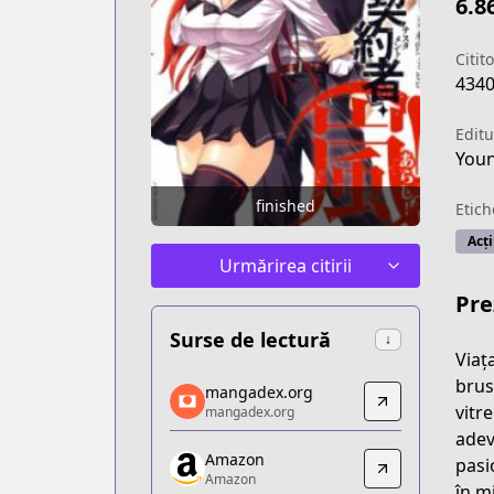
6.8
Citito
434
Editu
Youn
finished
Etich
Acț
Urmărirea citirii
Pre
Surse de lectură
↓
Viaț
mangadex.org
brus
mangadex.org
mangadex.org
vitr
mangadex.org
https://mangadex.org/title/906bc40b-
adev
Amazon
Amazon
pasi
Amazon
Amazon
în m