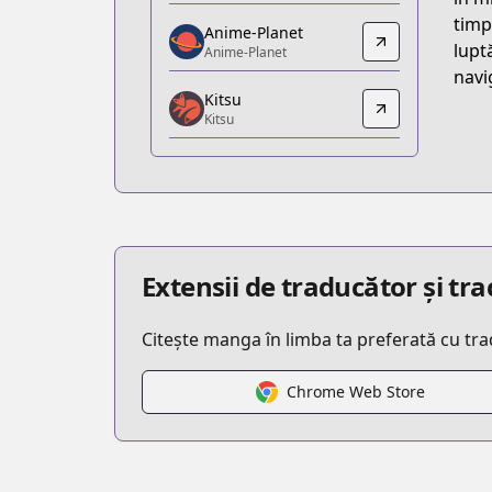
https://www.amazon.co.jp/gp/produc
timp,
Anime-Planet
Anime-Planet
lupt
Anime-Planet
Anime-Planet
navi
Kitsu
https://www.anime-planet.com/manga/t
Kitsu
Kitsu
Kitsu
https://kitsu.app/manga/26219
MangaUpdates
MangaUpdates
https://www.mangaupdates.com/serie
Extensii de traducător și t
Official English
Official English
Citește manga în limba ta preferată cu tr
http://www.sevenseasentertainment.co
Chrome Web Store