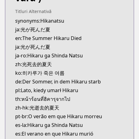
Kitsu
https://kitsu.app/manga/hikaru-ga-shinda-natsu
Titluri Alternativă
CDJapan
synonyms:Hikanatsu
CDJapan
ja:光が死んだ夏
https://www.anime-planet.com/manga/https://
en:The Summer Hikaru Died
MangaUpdates
ja:光が死んだ夏
MangaUpdates
ja-ro:Hikaru ga Shinda Natsu
https://www.mangaupdates.com/series.html?id=1
Book☆Walker
zh:光死去的夏天
Book☆Walker
ko:히카루가 죽은 여름
https://bookwalker.jp/series/344278/list
de:Der Sommer, in dem Hikaru starb
Official English
pl:Lato, kiedy umarł Hikaru
Official English
th:หน้าร้อนที่ฮิคารุจากไป
https://yenpress.com/series/the-summer-hikaru-d
zh-hk:光逝去的夏天
pt-br:O verão em que Hikaru morreu
es-la:Hikaru ga Shinda Natsu
es:El verano en que Hikaru murió