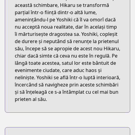
această schimbare, Hikaru se transformă
parțial într-o ființă dintr-o altă lume,
amenințându-l pe Yoshiki că îl va omorî dacă
nu acceptă noua realitate, dar în același timp
îi mărturisește dragostea sa. Yoshiki, copleșit
de durere și neputând să renunțe la prietenul
său, începe să se apropie de acest nou Hikaru,
chiar dacă simte că ceva nu este în regulă. Pe
lângă toate acestea, satul lor este bântuit de
evenimente ciudate, care aduc haos și
neliniște. Yoshiki se află într-o luptă interioară,
încercând să navigheze prin aceste schimbări
și să înțeleagă ce s-a întâmplat cu cel mai bun
prieten al său.