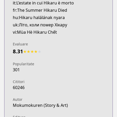
it:L’estate in cui Hikaru è morto
fr:The Summer Hikaru Died
hu:Hikaru halálának nyara
uk:Літо, коли помер Хікару
vi:Mùa Hè Hikaru Chết
Evaluare
8.31
★
★
★
★
★
Popularitate
301
Cititori
60246
Autor
Mokumokuren (Story & Art)