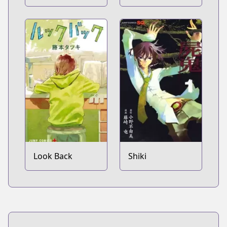
Sawaritai kara
Naku Koro ni:
Shinitai
Onikakushi-hen
Look Back
Shiki