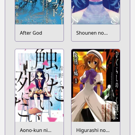
After God
Shounen no
Abyss
Aono-kun ni
Higurashi no